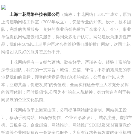
上海丰花网络科技有限公司
（简称：丰花网络）2017年成立，原为
上海启动网络工作室（2008年成立），凭借专业的知识、设计、技术团
队，完善的售后服务，良好的商业信誉先后为千余家个人、企业、事业
单位提供网站建设相关服务，得到众多用户认可。网站建设为服务性产
品，我们有50%以上老用户再次合作维护我们维护推广网站，这同丰花
网络团队良好的服务态度分不开。
丰花网络拥有一支朝气蓬勃、勤奋好学、严谨务实、经验丰富的资
深专业团队，我们的一贯宗旨：诚信、立信、守信，不断的拓展您的事
业是我们的目标，顾客的满意是我们追求的标准，公司奉行"以人为
本，互虑共赢，促进发展"的价值观，全面实施适合专业人才充分发挥
的管理体制；同时提倡“以公司为本”的主人翁精神，努力营造有利于共
同发展的企业文化氛围。
丰花网络位于上海宝山区，公司提供网站建设定制、网站美工设
计、移动手机网站、H5海报制作、企业VI形象设计、域名注册、虚拟主
机、云服务器、企业邮箱、网站维护、网站推广SEO以及SEM百度竞价
托管等企业网站建设一条龙全包服务，为所有谋求长远发展的企业机构