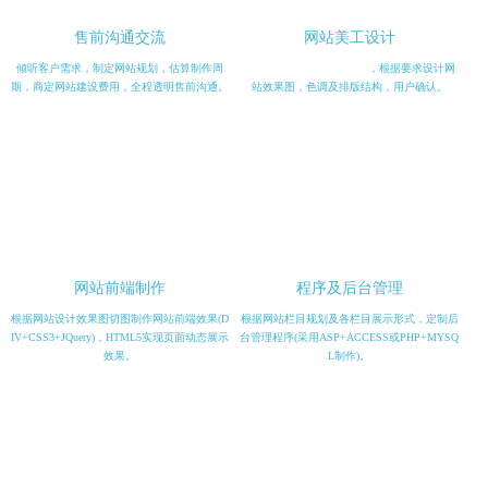
售前沟通交流
网站美工设计
倾听客户需求，制定网站规划，估算制作周
支付定金(项目总金额50%)
，根据要求设计网
期，商定网站建设费用，全程透明售前沟通。
站效果图，色调及排版结构，用户确认。
网站前端制作
程序及后台管理
根据网站设计效果图切图制作网站前端效果(D
根据网站栏目规划及各栏目展示形式，定制后
IV+CSS3+JQuery)，HTML5实现页面动态展示
台管理程序(采用ASP+ACCESS或PHP+MYSQ
效果。
L制作)。