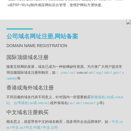
s或PHP+MySql制作相应网站后台管理，使维护网站方便快捷。
公司域名网址注册,网站备案
DOMAIN NAME REGISTRATION
国际顶级域名注册
随着互联网的发展，域名已成为一种较稀缺性资源。为方便广大用户提供常
用后缀国际域名注册和购买，如：
.com
/
.cn
/ .com.cn/
.net
/
.org
/
.info
/
.gov
/
.a
cademy
等
香港或海外域名注册
不同后缀的域名代表不同意义，针对国内一些需要购买
香港域名(.hk或.com.h
k)
、
台湾域名(.tw或.com.tw)
或外海域名(
.us
/
.uk
/
.com.au
/
.jp
等)
中文域名注册购买
顾名思义，就是带有中文的域名购买，现多用作企业品牌保护。如：
中文.co
m
/
中文.cn
/
中文.中国
/
中文.公司